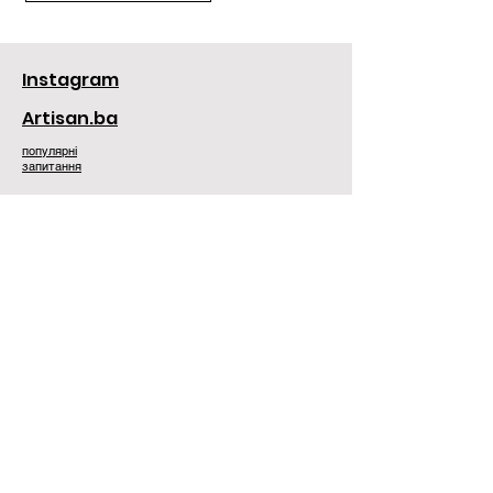
Instagram
Artisan.ba
популярні
запитання
Контакти:
+38 098 375 75 18
sa.concept.store@gmail.com
Шоу Рум у Львові:
м. Львів
вул. Генерала Чупринки, 22
Шоу Рум в Києві:
м. Київ
відкриття після перемоги !