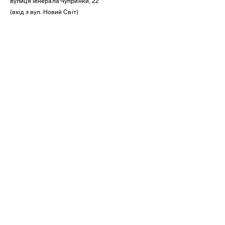
вулиця Генерала Чупринки, 22
(вхід з вул. Новий Світ)
Instagram
Artisan.ba
популярні
запитання