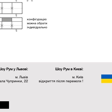
конфігурацію
можна обрати
індивідуально
оу Рум у Львові:
Шоу Рум в Києві:
м. Львів
м. Київ
рала Чупринки, 22
відкриття після перемоги !