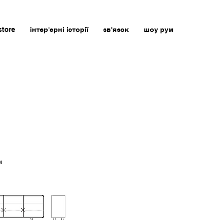
store
інтер'єрні історії
зв'язок
шоу рум
м