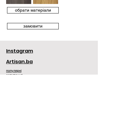
обрати матеріали
замовити
Instagram
Artisan.ba
популярні
запитання
Контакти:
+38 098 375 75 18
sa.concept.store@gmail.com
Шоу Рум у Львові:
м. Львів
вул. Генерала Чупринки, 22
Шоу Рум в Києві: