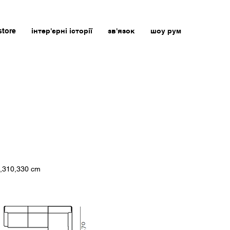
store
інтер'єрні історії
зв'язок
шоу рум
3,310,330 cm