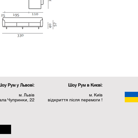
оу Рум у Львові:
Шоу Рум в Києві:
м. Львів
м. Київ
рала Чупринки, 22
відкриття після перемоги !