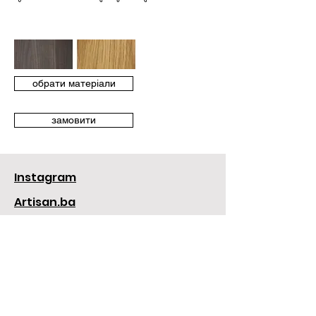
обрати матеріали
замовити
Instagram
Artisan.ba
популярні
запитання
Контакти:
+38 098 375 75 18
sa.concept.store@gmail.com